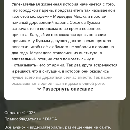
Увлекательная жизненная история начинается с того,
что городской парень, представитель так называемой
«золотой молодежи» Медведев Мишка и простой,
наивный деревенский парень Соколов Кузьма
встречаются в военкомате во время весеннего
призыва. Каждый из них оказался здесь по своим
причинам, у Кузьмы девушка долгое время прятала
повестки, чтобы её любимого не забрали в армию на
два года. Медведева отчислили из института, а
влиятельный отец не стал помогать сыну и
«отмазывать» его от армии. Так два друга встречаются
и решают, что в ситуации, в которой они оказались
лучше всего им держаться сейчас вместе. Так парни
оказываются в одной части и даже в одной роте,
Развернуть описание
быстро осваивают армейскую службу.
Сначала парням приходится непросто, их обижают и
иногда даже бьют старослужащие, особенно достается
Медведеву, который ведет себя слишком «борзо» по
Солдаты
© 2026
отношению к своим сослуживцам. Позже, Соколов
Правообладателям / DMCA
находит себе прекрасного друга – прапорщика
Все аудио- и видеоматериалы, размещённые на сайте,