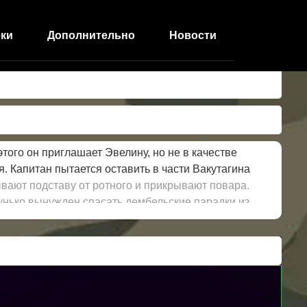
ки
Дополнительно
Новости
ого он приглашает Эвелину, но не в качестве
я. Капитан пытается оставить в части Вакутагина
вают подставу от ротного и прикрывают повара.
унько вынужден спасать дембельские парадки из
олдаты могли отметить свой дембель в каптерке. И
мыми – Вакутагин, Соколов, Гунько покидают
. Самсонов остается в расположении из-за