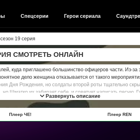
фы
Спецсерии
Герои сериала
Саундтре
 сезон 19 серия
ЕРИЯ СМОТРЕТЬ ОНЛАЙН
ей, куда приглашено большинство офицеров части. Из-за эт
о понятное дело женщина отказывается от такого мероприяти
ания Дня Рождения, но солдаты второй роты тщательно скры
но Шматко их забирает себе, и советует написать песню. Г
Развернуть описание
бу Самсонова и берет Кудашева на себя в эту ночь чтобы с
герои, которые за долгие четыре сезона успели стать люби
прослужили Отечеству верой и правдой положенные два года
Плеер ЧЕ!
Плеер REN