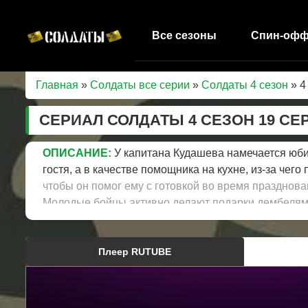
Все сезоны
Спин-оф
Главная
»
Солдаты все серии
»
Солдаты 4 сезон
» 4
СЕРИАЛ СОЛДАТЫ 4 СЕЗОН 19 С
ОПИСАНИЕ:
У капитана Кудашева намечается юбил
гостя, а в качестве помощника на кухне, из-за чег
чтобы он помог ему с готовкой во время празднов
Молодые бойцы активно делают подарки дембелям, 
шкафа ротного, медсестра Лариса выполняет прось
вот, наступает долгожданный день демобилизации, 
территорию родной воинской части, где с частью 
Плеер RUTUBE
упрямства и мести командира Кудашева.