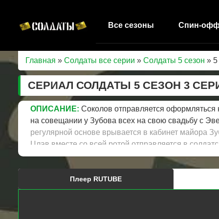
Все сезоны
Спин-оф
Главная
»
Солдаты все серии
»
Солдаты 5 сезон
» 5
СЕРИАЛ СОЛДАТЫ 5 СЕЗОН 3 СЕ
ОПИСАНИЕ:
Соколов отправляется оформляться н
на совещании у Зубова всех на свою свадьбу с Эв
регулярной основе врывается в кабинет майора Зуб
Цлав вместе со всей ротой отправляется в солдатс
Шматко. После отличного мальчишника он отправля
Олега Николаевича ломается далеко от города.
Плеер RUTUBE