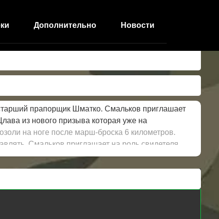
ки
Дополнительно
Новости
д старший прапорщик Шматко. Смальков приглашает
Цлава из нового призыва которая уже на
мозоли на ноге после марш-броска 6 километров.
равлять. Смальков приглашает на роль свидетеля
 собственную свадьбу из-за того, что машина