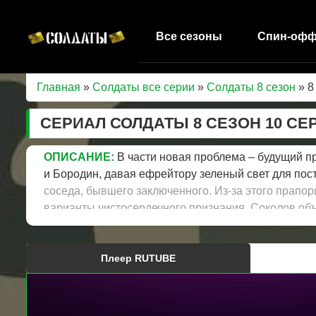
Все сезоны
Спин-оф
Главная
»
Солдаты все серии
»
Солдаты 8 сезон
» 8
СЕРИАЛ СОЛДАТЫ 8 СЕЗОН 10 С
ОПИСАНИЕ:
В части новая проблема – будущий п
и Бородин, давая ефрейтору зеленый свет для пос
соседа, бывшего заключенного. Из-за этого прапо
варианты чистосердечного признания. Соколов объ
быть женой прапорщика, хотя в перспективе не про
передумал становиться прапорщиком, у него есть 
Плеер RUTUBE