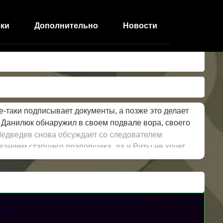
ки
Дополнительно
Новости
-таки подписывает документы, а позже это делает
. Данилюк обнаружил в своем подвале вора, своего
 Медведев снова обсуждает со следователем
ванием старшего прапорщика, да и Риты не хочет
по боксу получает травму глаза. Папазогло
ро передают в суд.