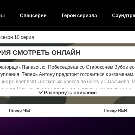
фы
Спецсерии
Герои сериала
Саундтре
 сезон 10 серия
ЕРИЯ СМОТРЕТЬ ОНЛАЙН
рапорщик Папазогло. Побеседовав со Староконем Зубов все
тупления. Теперь Антону предстоит готовиться к экзаменам
рщик решает взять несколько уроков по боксу у Смалькова.
ясняет Папазогло что карьера прапорщика заканчивается з
Развернуть описание
тив стать женой Антона Папазогло. Данилюк на тренировке 
планы идти дальше по финансовой части. Дело Михаила ско
Плеер ЧЕ!
Плеер REN