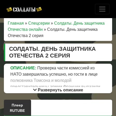
Главная
»
Спецсерии
»
Солдаты. День защитника
Отечества онлайн
» Солдаты. День защитника
Отечества 2 серия
СОЛДАТЫ. ДЕНЬ ЗАЩИТНИКА
ОТЕЧЕСТВА 2 СЕРИЯ
ОПИСАНИЕ:
Проверка части комиссией из
НАТО завершилась успешно, но гости в лице
полковника Томсона и молодой
представительницы армии Франции выразили
Развернуть описание
желание остаться на праздник 23 февраля в
части. Здесь начинается самое интересное. Они
Плеер
отдыхают в бане, посещают самые разные
RUTUBE
объекты воинской части. Староконь выясняет