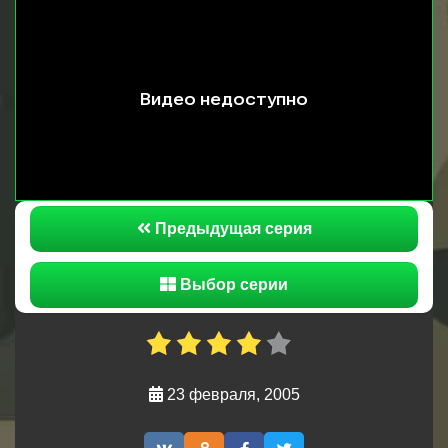
что представительница армии Франции хорошо
понимает русский язык ведь у неё имеются
русские корни. Но это должно остаться строго
между ними. Между майором русской армии и
майором французской армии назревает
мимолетная интрижка, из-за которой будет
обнаружен пулемет спрятанный на хоздворе в
сене.
Предыдущая серия
Выбор серии
23 февраля, 2005