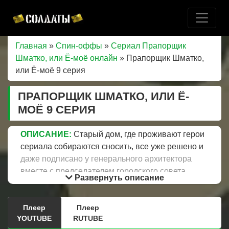
Главная
»
Спин-оффы
»
Сериал Прапорщик
Шматко, или Ё-моё онлайн
» Прапорщик Шматко,
или Ё-моё 9 серия
ПРАПОРЩИК ШМАТКО, ИЛИ Ё-
МОЁ 9 СЕРИЯ
ОПИСАНИЕ:
Старый дом, где проживают герои
сериала собираются сносить, все уже решено и
даже подписано у генерального архитектора
вместе с председателем городского совета.
Развернуть описание
Анжела Олеговна уверена, что после горьких
слов Маши она просто обязана отдать всю свою
Плеер
Плеер
любовь внукам. Отец Пети проверяет дневник и
YOUTUBE
RUTUBE
удивляется что в школе сейчас 12-бальная