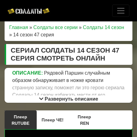
Главная
»
Солдаты все серии
»
Солдаты 14 сезон
» 14 сезон 47 серия
СЕРИАЛ СОЛДАТЫ 14 СЕЗОН 47
СЕРИЯ СМОТРЕТЬ ОНЛАЙН
ОПИСАНИЕ:
Рядовой Паршин случайным
образом обнаруживает в ножке кровати
странную записку, поможет ли это герою сериала
Солдаты 14 сезон избежать мести от его
Развернуть описание
товарища Навадского? Приходько как
заместитель командира части по воспитательной
Плеер
Плеер
работе решает собрать срочное собрание
Плеер ЧЕ!
RUTUBE
REN
друзей, мужчина хочет выработать четкий план
для помощи влюбленному капитану Цыплакову.