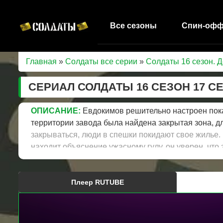
Все сезоны
Спин-оф
Главная
»
Солдаты все серии
»
Солдаты 16 сезон. 
СЕРИАЛ СОЛДАТЫ 16 СЕЗОН 17 С
ОПИСАНИЕ:
Евдокимов решительно настроен показ
территории завода была найдена закрытая зона, дл
закрываться, люди в спешки покидают свое жилье.
находит объяснение ужасному гулу, он уверен, что
Свадебное путешествие семьи Ярошенко оборачи
Плеер RUTUBE