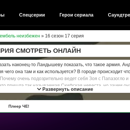
фы
Спецсерии
Герои сериала
Саундтре
Дембель неизбежен
» 16 сезон 17 серия
ЕРИЯ СМОТРЕТЬ ОНЛАЙН
ать наконец-то Ландышеву показать, что такое армия. Анд
я чего она там и как используется? В городе происходит чт
 Почему очень подозрительно ведет себя Зоя с Папазогло и
 это пришла так называемая Скифская невеста, но зачем она
Развернуть описание
вается для пары самым настоящим ЧП.
Плеер ЧЕ!