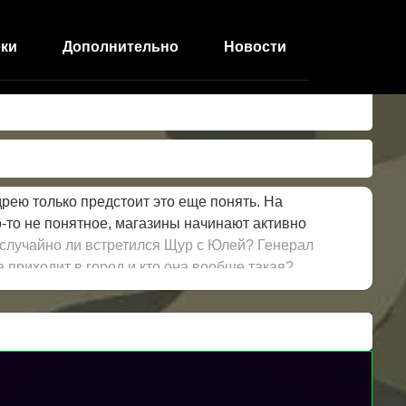
ки
Дополнительно
Новости
рею только предстоит это еще понять. На
о-то не понятное, магазины начинают активно
 случайно ли встретился Щур с Юлей? Генерал
 приходит в город и кто она вообще такая?