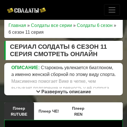
Главная
»
Солдаты все серии
»
Солдаты 6 сезон
»
6 сезон 11 серия
СЕРИАЛ СОЛДАТЫ 6 СЕЗОН 11
СЕРИЯ СМОТРЕТЬ ОНЛАЙН
ОПИСАНИЕ:
Староконь увлекается биатлоном,
а именно женской сборной по этому виду спорта.
Максименко помогает Вике в чепке, чем
вызывает подозрение и ревность у её супруга.
Развернуть описание
Прапорщик Шматко везде спит, на складе, на
совещании у командира части из-за того, что
Плеер
Плеер
приехала жена, теперь он не высыпается. В
Плеер ЧЕ!
RUTUBE
REN
части лыжный кросс, который должны бежать
все без исключения, Данилюк вынужден