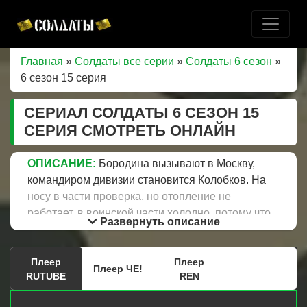
Главная
»
Солдаты все серии
»
Солдаты 6 сезон
»
6 сезон 15 серия
СЕРИАЛ СОЛДАТЫ 6 СЕЗОН 15
СЕРИЯ СМОТРЕТЬ ОНЛАЙН
ОПИСАНИЕ:
Бородина вызывают в Москву,
командиром дивизии становится Колобков. На
носу в части проверка, но отопление не
работает, в воинской части холодно, потому что
Развернуть описание
котел вышел из строя, а деталь для него
привезут позже, после проверки, которую
Плеер
Плеер
офицеры и прапорщики решают, как пережить.
Плеер ЧЕ!
RUTUBE
REN
Поддельные градусники, Данилюк врубает
«козла» обогреватель, который много