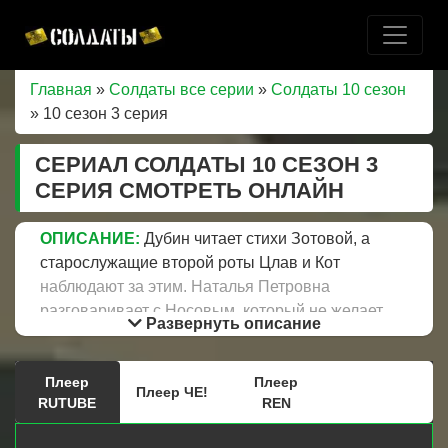
Главная
»
Солдаты все серии
»
Солдаты 10 сезон
» 10 сезон 3 серия
СЕРИАЛ СОЛДАТЫ 10 СЕЗОН 3
СЕРИЯ СМОТРЕТЬ ОНЛАЙН
ОПИСАНИЕ:
Дубин читает стихи Зотовой, а
старослужащие второй роты Цлав и Кот
наблюдают за этим. Наталья Петровна
разговаривает с Носовым, который не желает
Развернуть описание
больше общаться с ней, девушка чувствует себя
виноватой, они разговаривают на плацу, после
Плеер
Плеер
этого разговора Наташа плачет. Куренков
Плеер ЧЕ!
RUTUBE
REN
замечает их разговор через окно в своем
кабинете. Дубин возвращается злой из чипка и