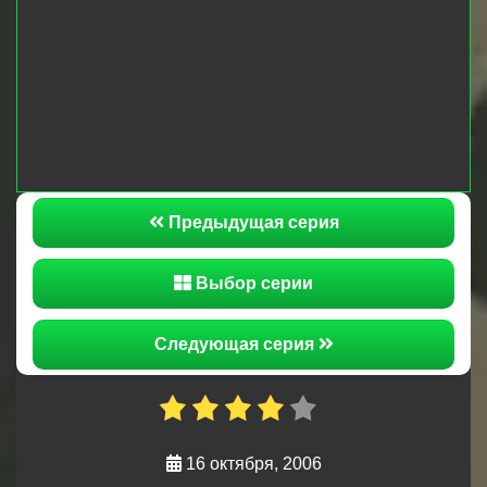
Дубин, который решает попробовать «компот»
по словам Цлава. Дубин в результате пьянеет и
засыпает в каптерке, но старослужащие
прикрывают его перед замполитом. Девушка
Носова проникает в казарму второй роты ночью,
её обнаруживает Куренков.
Предыдущая серия
Выбор серии
Следующая серия
16 октября, 2006