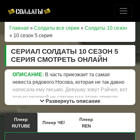
Главная
»
Солдаты все серии
»
Солдаты 10 сезон
» 10 сезон 5 серия
СЕРИАЛ СОЛДАТЫ 10 СЕЗОН 5
СЕРИЯ СМОТРЕТЬ ОНЛАЙН
ОПИСАНИЕ:
В часть приезжает та самая
невеста рядового Носова, которая не так давно
написала ему письмо. Девушку зовут Рэйчел, вот
только рядовой не совсем рад этому приезду,
Развернуть описание
ведь у неё теплые отношения с работницей
библиотеки. Старики второй роты решили из
Плеер
Плеер
варенья, которое забродило приготовить бражку,
Плеер ЧЕ!
RUTUBE
REN
но во время первой пробы целебного напитка в
каптерку, как назло, входит командир роты