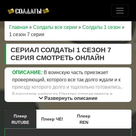
Главная
»
Солдаты все серии
»
Солдаты 1 сезон
»
1 сезон 7 серия
СЕРИАЛ СОЛДАТЫ 1 СЕЗОН 7
СЕРИЯ СМОТРЕТЬ ОНЛАЙН
ОПИСАНИЕ:
В воинскую часть приезжает
проверяющий, которого все так долго ждали и к
приезду которого долго и тщательно готовились.
Благодаря хитрости Шматко отправляется в
Развернуть описание
город на свидание с новой девушкой, но
встречает Машу, которой Соколов плохо написал
Плеер
Плеер
контрольную. Проверяющий майор оказывается
Плеер ЧЕ!
RUTUBE
REN
любителем выпить, поэтому заместитель
командира части – майор Колобков легко