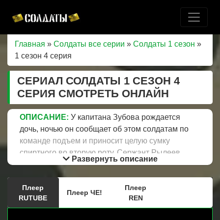
Главная
»
Солдаты все серии
»
Солдаты 1 сезон
»
1 сезон 4 серия
СЕРИАЛ СОЛДАТЫ 1 СЕЗОН 4
СЕРИЯ СМОТРЕТЬ ОНЛАЙН
ОПИСАНИЕ:
У капитана Зубова рождается
дочь, ночью он сообщает об этом солдатам по
команде подъем и приносит целую сумку
спиртного во вторую роту. Сержант Рылеев
Развернуть описание
готовится праздновать юбилей, двадцать лет,
для этого ему и товарищам предстоит
Плеер
Плеер
проникнуть в шкаф к старшине и подменить
Плеер ЧЕ!
RUTUBE
REN
тушенку на сгущенку. Благодаря службе
знакомств, с помощью которой прапорщик