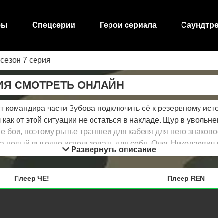
фы
Спецсерии
Герои сериала
Саундтре
 сезон 7 серия
РИЯ СМОТРЕТЬ ОНЛАЙН
командира части Зубова подключить её к резервному источ
 как от этой ситуации не остаться в накладе. Щур в увольне
 бои, поэтому рытье траншеи для кабеля для него знаково
а новый выгодно использовать для себя, Олег Николаевич 
Развернуть описание
Плеер ЧЕ!
Плеер REN