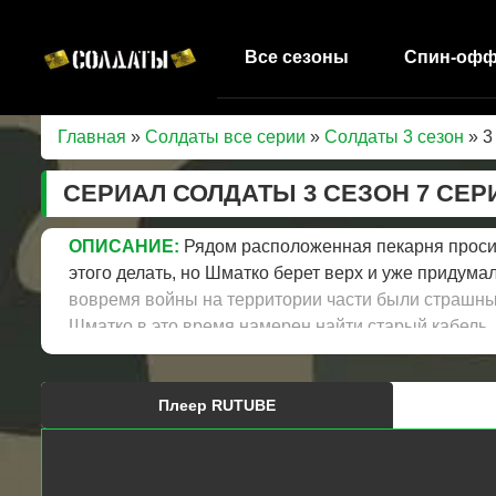
Все сезоны
Спин-оф
Главная
»
Солдаты все серии
»
Солдаты 3 сезон
» 3
СЕРИАЛ СОЛДАТЫ 3 СЕЗОН 7 СЕ
ОПИСАНИЕ:
Рядом расположенная пекарня просит 
этого делать, но Шматко берет верх и уже придумал
вовремя войны на территории части были страшные
Шматко в это время намерен найти старый кабель, 
этот кабель еще летом.
Плеер RUTUBE