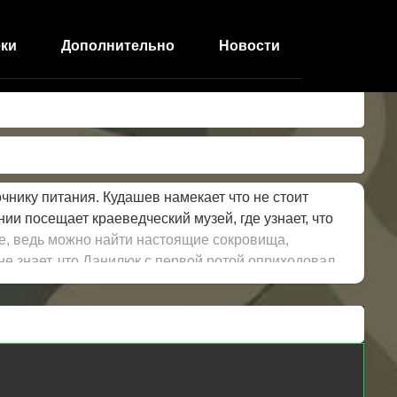
ки
Дополнительно
Новости
нику питания. Кудашев намекает что не стоит
нии посещает краеведческий музей, где узнает, что
е, ведь можно найти настоящие сокровища,
не знает, что Данилюк с первой ротой оприходовал