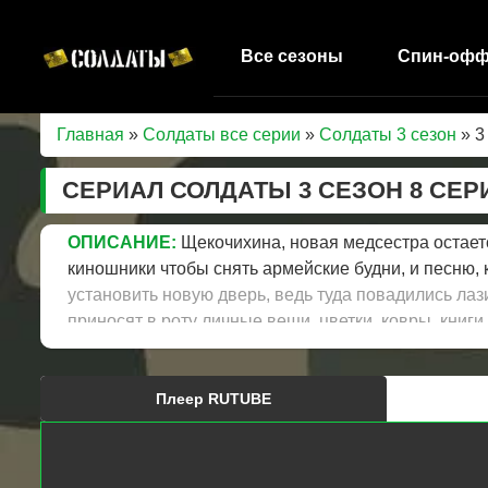
Все сезоны
Спин-оф
Главная
»
Солдаты все серии
»
Солдаты 3 сезон
» 3
СЕРИАЛ СОЛДАТЫ 3 СЕЗОН 8 СЕ
ОПИСАНИЕ:
Щекочихина, новая медсестра остаетс
киношники чтобы снять армейские будни, и песню,
установить новую дверь, ведь туда повадились ла
приносят в роту личные вещи, цветки, ковры, книги
спеть другую песню, армейскую, вместо выбранной
Плеер RUTUBE