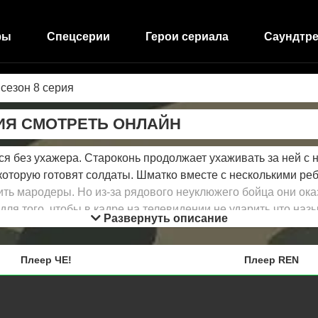
фы
Спецсерии
Герои сериала
Саундтре
 сезон 8 серия
РИЯ СМОТРЕТЬ ОНЛАЙН
я без ухажера. Староконь продолжает ухаживать за ней с н
 которую готовят солдаты. Шматко вместе с несколькими ре
зить мародеры. Но из-за рядового неуклюжего бойца они о
 для того, чтобы в кадре на телевидении не ударить что н
Развернуть описание
 ранее патриотической.
Плеер ЧЕ!
Плеер REN