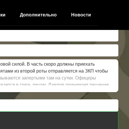
ки
Дополнительно
Новости
овой силой. В часть скоро должны приехать
бятами из второй роты отправляется на ЗКП чтобы
казываются запертыми там на сутки. Офицеры
азывается в грязь лицом. Лавров принимает решение