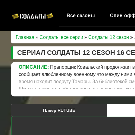
Все сезоны
Спин-оф
Главная
»
Солдаты все серии
»
Солдаты 12 сезон
» 
СЕРИАЛ СОЛДАТЫ 12 СЕЗОН 16 С
ОПИСАНИЕ:
Прапорщик Ковальский продолжает вы
сообщает влюбленному военному что между ними вс
время находит подругу Тамары. За библиотекой см
Шматко начинает собственное расследование, кото
Плеер RUTUBE