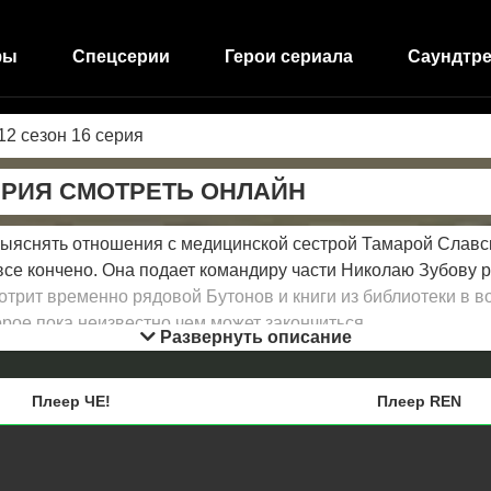
фы
Спецсерии
Герои сериала
Саундтре
12 сезон 16 серия
ЕРИЯ СМОТРЕТЬ ОНЛАЙН
яснять отношения с медицинской сестрой Тамарой Славск
е кончено. Она подает командиру части Николаю Зубову р
отрит временно рядовой Бутонов и книги из библиотеки в в
рое пока неизвестно чем может закончиться.
Развернуть описание
Плеер ЧЕ!
Плеер REN