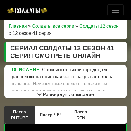
Главная
»
Солдаты все серии
»
Солдаты 12 сезон
» 12 сезон 41 серия
СЕРИАЛ СОЛДАТЫ 12 СЕЗОН 41
СЕРИЯ СМОТРЕТЬ ОНЛАЙН
ОПИСАНИЕ:
Спокойный, тихий городок, где
расположена воинская часть накрывает волна
взрывов. Неизвестные взялись серьезно за
дорогие иномарки и взрывают их в разных
Развернуть описание
частях города. В часть конечно же приезжает
начальник МВД майор Катраженко, милиция не
Плеер
Плеер
может исключить того, что преступники получают
Плеер ЧЕ!
RUTUBE
REN
взрывчатку из воинской части. Внимания
органов привлекают два прапорщика Соколов и