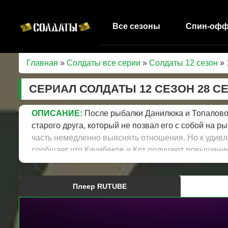
Все сезоны
Спин-оф
Главная
»
Солдаты все серии
»
Солдаты 12 сезон
» 
СЕРИАЛ СОЛДАТЫ 12 СЕЗОН 28 С
ОПИСАНИЕ:
После рыбалки Данилюка и Топаловой
старого друга, который не позвал его с собой на 
часть немедленно выяснять отношения. Но к удив
сообщает что Кичибеков и Кот получают повышение
прививку от гриппа. Оказывается, что два солдата
девушку не обмануть.
Плеер RUTUBE