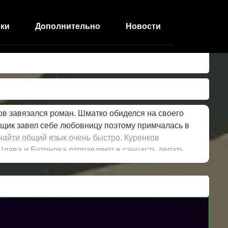
ки
Дополнительно
Новости
ов завязался роман. Шматко обиделся на своего
орщик завел себе любовницу поэтому примчалась в
айти общий язык очень быстро. Куренков
Цлава и Бутонова отправляют в санчасть делать
 но Славская быстро понимает в чем дело, эту