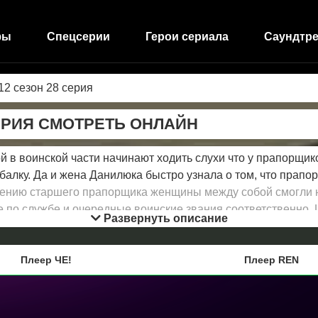
фы
Спецсерии
Герои сериала
Саундтре
12 сезон 28 серия
ЕРИЯ СМОТРЕТЬ ОНЛАЙН
 в воинской части начинают ходить слухи что у прапорщик
рыбалку. Да и жена Данилюка быстро узнала о том, что прап
лению старшего прапорщика женщины между собой смогли н
 по службе и очередные воинские звания соответственно. 
Развернуть описание
 очень бояться уколов, они придумывают аферу с прививкой,
Плеер ЧЕ!
Плеер REN