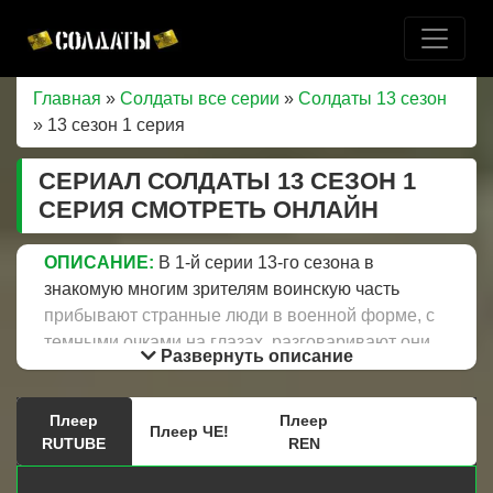
Главная
»
Солдаты все серии
»
Солдаты 13 сезон
» 13 сезон 1 серия
СЕРИАЛ СОЛДАТЫ 13 СЕЗОН 1
СЕРИЯ СМОТРЕТЬ ОНЛАЙН
ОПИСАНИЕ:
В 1-й серии 13-го сезона в
знакомую многим зрителям воинскую часть
прибывают странные люди в военной форме, с
темными очками на глазах, разговаривают они
Развернуть описание
исключительно на английском языке. Кто это?
Может быть шпионы или люди из особого
Плеер
Плеер
отдела? Позже становится известно, что это
Плеер ЧЕ!
RUTUBE
REN
небольшой отряд, который готовится поступать
в миротворцы. Узнав об этом Куренков решает