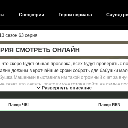
фы
Спецсерии
Герои сериала
Саундтре
13 сезон 63 серия
ЕРИЯ СМОТРЕТЬ ОНЛАЙН
 что скоро будет общая проверка, всех будут проверять с п
Шкалин должны в кротчайшие сроки собрать для бабушки ма
бушка Машеньки выставила им такой огромный счет за внучку
не знает, что делать, поэтому уже готова пойти на самые п
Развернуть описание
Плеер ЧЕ!
Плеер REN