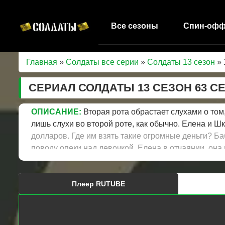
Все сезоны
Спин-оф
Главная
»
Солдаты все серии
»
Солдаты 13 сезон
» 
СЕРИАЛ СОЛДАТЫ 13 СЕЗОН 63 С
ОПИСАНИЕ:
Вторая рота обрастает слухами о том,
лишь слухи во второй роте, как обычно. Елена и 
долларов. Где им взять такие огромные деньги? Ба
поводу опеки над девочкой. Елена в отчаянии, она 
Плеер RUTUBE