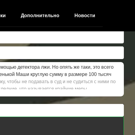
ки
Дополнительно
Новости
омощью детектора лжи. Но опять же таки, это всего
ленькой Маши круглую сумму в размере 100 тысяч
, чтобы не подавать в суд и не судиться с ними по
оследние, что называется крайние меры.