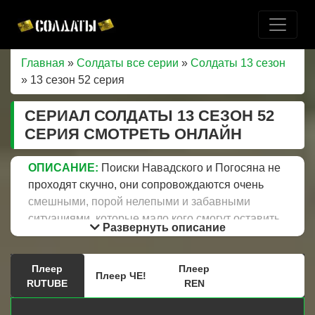
Главная
»
Солдаты все серии
»
Солдаты 13 сезон
» 13 сезон 52 серия
СЕРИАЛ СОЛДАТЫ 13 СЕЗОН 52
СЕРИЯ СМОТРЕТЬ ОНЛАЙН
ОПИСАНИЕ:
Поиски Навадского и Погосяна не
проходят скучно, они сопровождаются очень
смешными, порой нелепыми и забавными
ситуациями, которые мало кого смогут оставить
Развернуть описание
равнодушными. Капитан Куренков случайным
образом застает Приходько рядом с секретным
Плеер
Плеер
агрегатом. Да еще и в тот самый неловкий
Плеер ЧЕ!
RUTUBE
REN
момент, когда Степан его фотографирует,
выполняя просьбу Селиванова. Куренков после