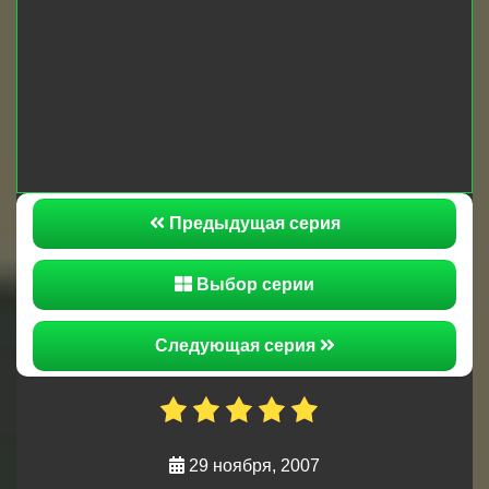
увиденного начинает подозревать всех в
шпионаже и, кажется, что-то подозревает. Варя,
жена Кузьмы Соколова не выдерживает и
отправляется в гараж к мужу, ведь девушка
устала от того, что муж постоянно пропадает
каждый вечер. Неужели теперь ей все станет
известно?
Предыдущая серия
Выбор серии
Следующая серия
29 ноября, 2007