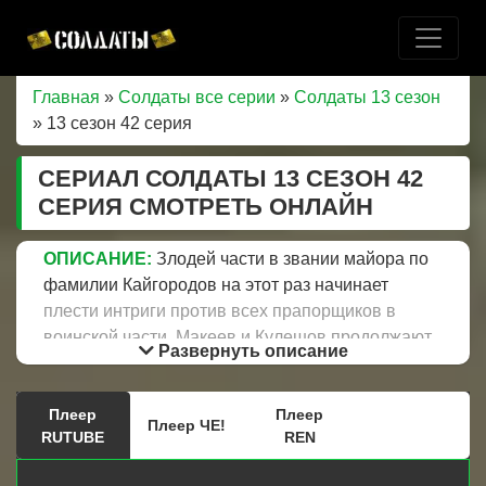
Главная
»
Солдаты все серии
»
Солдаты 13 сезон
» 13 сезон 42 серия
СЕРИАЛ СОЛДАТЫ 13 СЕЗОН 42
СЕРИЯ СМОТРЕТЬ ОНЛАЙН
ОПИСАНИЕ:
Злодей части в звании майора по
фамилии Кайгородов на этот раз начинает
плести интриги против всех прапорщиков в
воинской части. Макеев и Кулешов продолжают
Развернуть описание
между собой соревноваться за внимание,
сердце и душу молодой, красивой практикантки,
Плеер
Плеер
об этом знают все, поэтому кто-то решил
Плеер ЧЕ!
RUTUBE
REN
использовать это для своей выгоды. Кто же этот
человек? Зинаиду Витальевну очень волнует