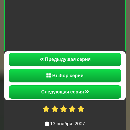
вопрос проблемой в личной жизни её сына и
теперь женщина набралась решительности
чтобы самостоятельно найти ему достойную для
жизни женщину. Солдатам и студентам
предстоит важное сражение на лопатах, битва
обещает быть громкой и интересной, победит в
ней самый сильный, кто же им окажется?
Предыдущая серия
Выбор серии
Следующая серия
13 ноября, 2007