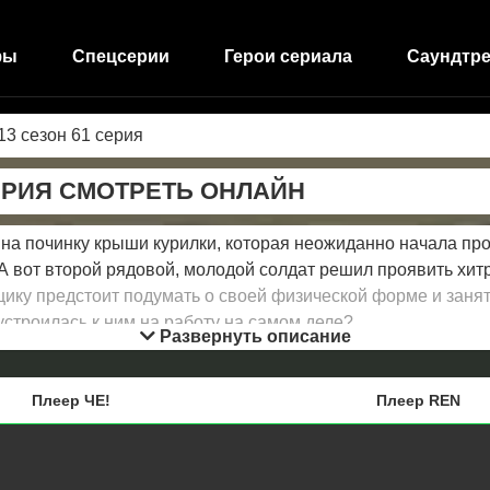
фы
Спецсерии
Герои сериала
Саундтре
13 сезон 61 серия
ЕРИЯ СМОТРЕТЬ ОНЛАЙН
на починку крыши курилки, которая неожиданно начала пр
А вот второй рядовой, молодой солдат решил проявить хитр
ику предстоит подумать о своей физической форме и заня
 устроилась к ним на работу на самом деле?
Развернуть описание
Плеер ЧЕ!
Плеер REN