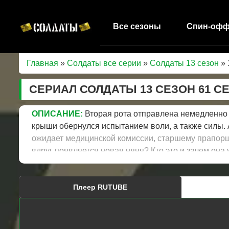
Все сезоны
Спин-оф
Главная
»
Солдаты все серии
»
Солдаты 13 сезон
» 
СЕРИАЛ СОЛДАТЫ 13 СЕЗОН 61 С
ОПИСАНИЕ:
Вторая рота отправлена немедленно 
крыши обернулся испытанием воли, а также силы. 
ожидает медицинской комиссии, старшему прапорщ
вдруг появляется новая няня? Кто это и зачем она
Плеер RUTUBE