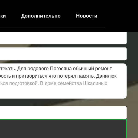
ки
Дополнительно
Новости
отекать. Для рядового Погосяна обычный ремонт
ость и притвориться что потерял память. Данилюк
ться подготовкой. В доме семейства Шкалиных