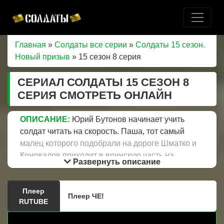
Главная
»
Солдаты все серии
»
Солдаты 15 сезон.
Новый призыв
» 15 сезон 8 серия
СЕРИАЛ СОЛДАТЫ 15 СЕЗОН 8
СЕРИЯ СМОТРЕТЬ ОНЛАЙН
ОПИСАНИЕ:
Юрий Бутонов начинает учить
солдат читать на скорость. Паша, тот самый
малец которого подобрали на дороге Шматко и
Коновалов приходит в воинскую часть на
Развернуть описание
экскурсию, после которой мальчик принимает
ответственное для себя решение – стать
Плеер
военным. Вот только неожиданное появление
Плеер ЧЕ!
RUTUBE
участкового ставит под угрозу его план. В это
время солдаты активно занимаются