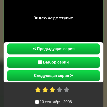
тренеровками, как нужно правильно
рассказывать анекдоты, курить, кушать … Ради
свидания со своей любимой девушкой
Ярошенко придется отдать последние сигареты,
но парень вроде, как и не против. А рядовой
Погосян в это время неожиданно обнаруживает
в себе способности дизайнера. Чем это всем
может закончится?
Предыдущая серия
Выбор серии
Следующая серия
10 сентября, 2008