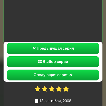
раз Олег Николаевич придумывает метод
быстрой просушки недавно окрашенных
стульев. В чем он интересно заключается?
Марина Зотова поднимает культуру общепита
для солдат на новый, более высокий уровень. А
вот Юрий Бутонов, увы, ввиду расшатанных
нервов похихикает свое звездное время, будет
ли у парня второй шанс?
Предыдущая серия
Выбор серии
Следующая серия
18 сентября, 2008