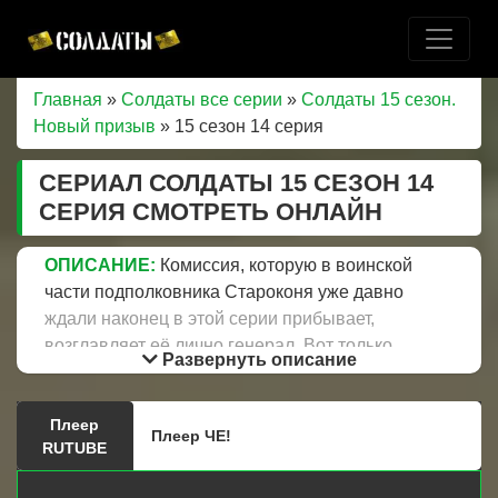
Главная
»
Солдаты все серии
»
Солдаты 15 сезон.
Новый призыв
» 15 сезон 14 серия
СЕРИАЛ СОЛДАТЫ 15 СЕЗОН 14
СЕРИЯ СМОТРЕТЬ ОНЛАЙН
ОПИСАНИЕ:
Комиссия, которую в воинской
части подполковника Староконя уже давно
ждали наконец в этой серии прибывает,
возглавляет её лично генерал. Вот только
Развернуть описание
командование части ждет небольшой сюрприз,
оказывается у генерала свое видение и
Плеер
собственное представление того, как должна
Плеер ЧЕ!
RUTUBE
выглядеть идеальная воинская часть.
Прапорщик Шматко в своем репертуаре, на этот