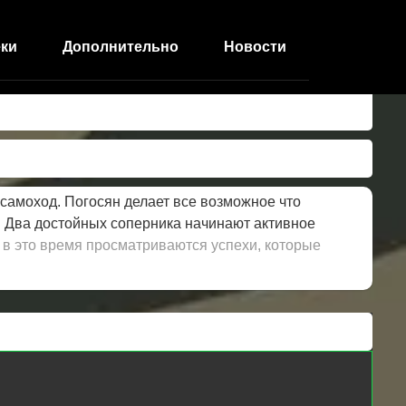
ки
Дополнительно
Новости
самоход. Погосян делает все возможное что
. Два достойных соперника начинают активное
в это время просматриваются успехи, которые