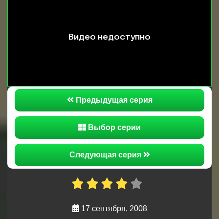
заставляет Вадима Цлава начать сомневаться в
душевном здоровье офицеров в части. Жанна
Топалова проспорила Олегу Шматко реверанс,
Олег Николаевич должен найти на её складе то,
чего нету. Состоялось открытие кафе с
названием «У Цлава», на это торжество пришел
всего лишь один человек, зато какой.
Предыдущая серия
Выбор серии
Следующая серия
17 сентября, 2008