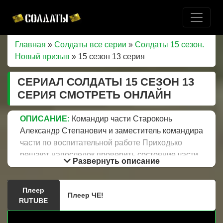
Главная
»
Солдаты все серии
»
Солдаты 15 сезон.
Новый призыв
» 15 сезон 13 серия
СЕРИАЛ СОЛДАТЫ 15 СЕЗОН 13
СЕРИЯ СМОТРЕТЬ ОНЛАЙН
ОПИСАНИЕ:
Командир части Староконь
Александр Степанович и заместитель командира
части по воспитательной работе Приходько
решают напоследок проверить состояние части,
Развернуть описание
герои становятся свидетелями очень
интересного концерта на радио. На этот раз,
Плеер
похоже исполнители понесут заслуженное
Плеер ЧЕ!
RUTUBE
наказание, которого не получится избежать.
Странное, необычное поведение начальника